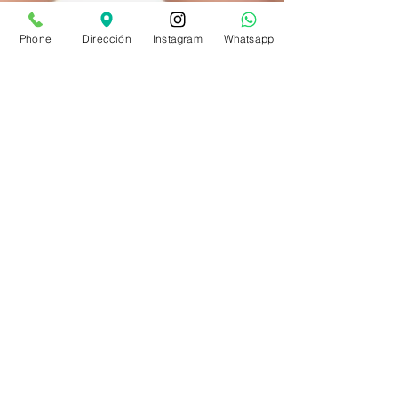
Phone
Dirección
Instagram
Whatsapp
Dra. Inés García
1 oct 2017
Láser o luz Pulsada IPL ?