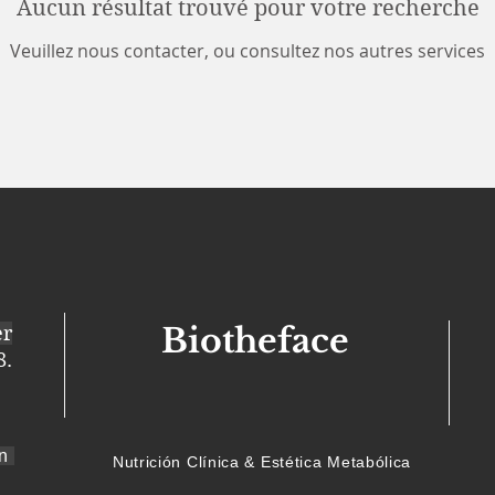
Aucun résultat trouvé pour votre recherche
Veuillez nous contacter, ou consultez nos autres services
Biotheface
er
8.
ón
Nutrición Clínica & Estética Metabólica