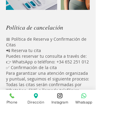
Política de cancelación
📅 Política de Reserva y Confirmación de
Citas
📲 Reserva tu cita
Puedes reservar tu consulta a través de:
👉 WhatsApp o teléfono: +34 652 251 012
✅ Confirmación de la cita
Para garantizar una atención organizada
y puntual, seguimos el siguiente proceso:
Todas las citas serán confirmadas por
WhatsApp, SMS o llamada telefónica.
Recibirás un mensaje con los detalles de
tu cita:
Phone
Dirección
Instagram
Whatsapp
📍 Día, hora, especialista y modalidad
(online o presencial).
Se enviarán hasta 2 recordatorios entre
las 24 y 48 horas previas a tu cita.
⚠️ Importante