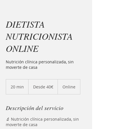
DIETISTA
NUTRICIONISTA
ONLINE
Nutrición clínica personalizada, sin
moverte de casa
Desde
40€
20 min
2
Desde 40€
Online
0
m
Descripción del servicio
i
n
🔬 Nutrición clínica personalizada, sin
moverte de casa