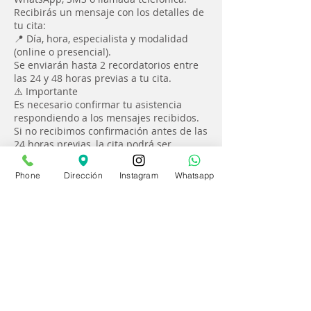
Recibirás un mensaje con los detalles de
tu cita:
📍 Día, hora, especialista y modalidad
(online o presencial).
Se enviarán hasta 2 recordatorios entre
las 24 y 48 horas previas a tu cita.
⚠️ Importante
Es necesario confirmar tu asistencia
respondiendo a los mensajes recibidos.
Si no recibimos confirmación antes de las
24 horas previas, la cita podrá ser
cancelada automáticamente para ofrecer
ese horario a otros pacientes en lista de
Phone
Dirección
Instagram
Whatsapp
espera.
🔄 Cambios y cancelaciones
Si necesitas modificar tu cita, te pedimos
que lo hagas con al menos 24 horas de
antelación.
Esto nos permite reorganizar la agenda y
atender a otros pacientes.
💬 Nuestro compromiso
En Biotheface cuidamos cada detalle
para ofrecerte una atención profesional,