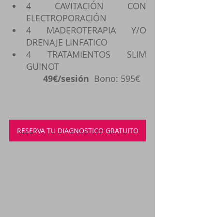
4 CAVITACIÓN CON 
ELECTROPORACIÓN
4 MADEROTERAPIA Y/O 
DRENAJE LINFATICO
4 TRATAMIENTOS SLIM 
GUINOT         
49€/sesión
  Bono: 595€
RESERVA TU DIAGNOSTICO GRATUITO