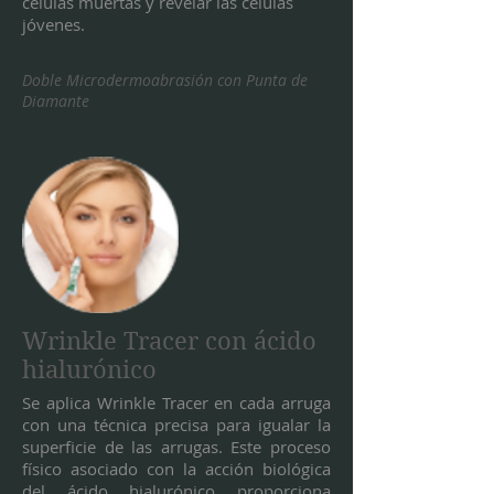
células muertas y revelar las células
jóvenes.
Doble Microdermoabrasión con Punta de
Diamante
Wrinkle Tracer con ácido
hialurónico
Se aplica Wrinkle Tracer en cada arruga
con una técnica precisa para igualar la
superficie de las arrugas. Este proceso
físico asociado con la acción biológica
del ácido hialurónico proporciona