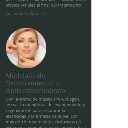
efectos visibles al final del tratamiento
Con ácido Hialurónico
Modelado de
"levantamiento" o
Antienvejecimiento
Con la crema de masaje Pro-Collagen,
se realiza maniobras de levantamiento y
regeneración para restaurar la
elasticidad y la firmeza de la piel con
más de 15 movimientos exclusivos de
este masaje penetran en el corazón de la