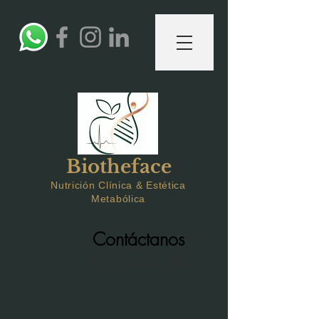
Biotheface
Nutrición Clínica & Estética
Metabólica
Contáctanos
+34 652 251 012