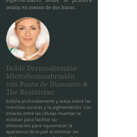
espectaculares desde la primera
sesión en menos de dos horas.
Doble Dermoabrasión
Microdermoabrasión
con Punta de Diamante &
The Beautician
Exfolia profundamente y actúa sobre las
manchas oscuras y la pigmentación. Los
enlaces entre las células muertas se
exfolian para facilitar su
eliminación para rejuvenecer la
apariencia de la piel al eliminar las