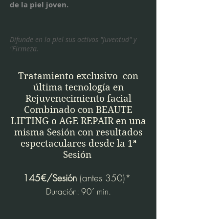
de la piel joven.
Difunde en la piel sus activos "Juventud" y
"Firmeza.
Tratamiento exclusivo con
última tecnología en
Rejuvenecimiento facial
Combinado con BEAUTE
LIFTING o AGE REPAIR en una
misma Sesión con resultados
espectaculares desde la 1ª
Sesión
145€/Sesión
(antes 350)*
Duración: 90´ min.