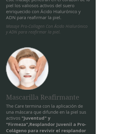
piel los valiosos activos del suero
enriquecido con Ácido Hialurónico y
ADN para reafirmar la piel.
Masaje Pro-Collagen Con Ácido Hialurónico
y ADN para reafirmar la piel.​
Mascarilla Reafirmante
The Care termina con la aplicación de
una máscara que difunde en la piel sus
activos
"Juventud" y
"Firmeza",Resplandor Juvenil a Pro-
Colágeno para revivir el resplandor