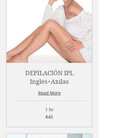
DEPILACIÓN IPL
Ingles+Axilas
Read More
1 hr
45
€45
euros